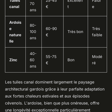
Tuiles
25-45
Excellen
Faibl
70
canal
€
t
e
ans
Ardois
80-
e
60-90
Très
100
Très bon
nature
€
faible
ans
lle
40-
55-75
Modé
Zinc
60
Bon
€
ré
ans
Les tuiles canal dominent largement le paysage
architectural gardois grâce à leur parfaite adaptation
aux fortes chaleurs estivales et aux épisodes
cévenols. L'ardoise, bien que plus onéreuse, offre
une longévité exceptionnelle particulièrement